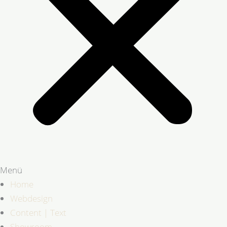
Menü
Home
Webdesign
Content | Text
Showroom