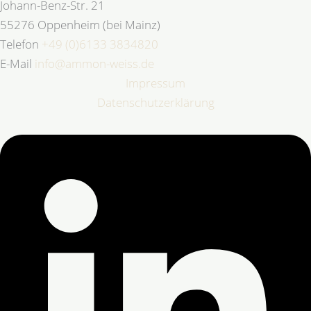
Johann-Benz-Str. 21
55276 Oppenheim (bei Mainz)
Telefon
+49 (0)6133 3834820
E-Mail
info@ammon-weiss.de
Impressum
Datenschutzerklärung