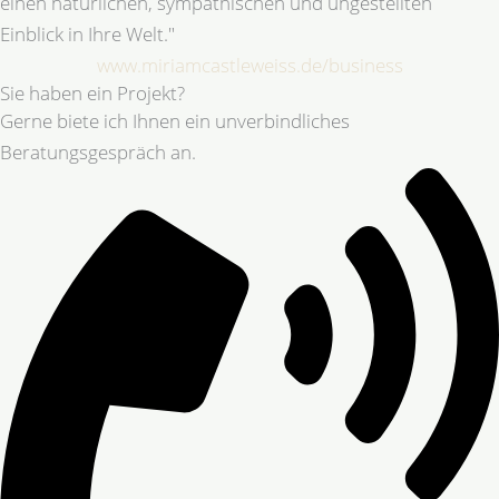
einen natürlichen, sympathischen und ungestellten
Einblick in Ihre Welt."
www.miriamcastleweiss.de/business
Sie haben ein Projekt?
Gerne biete ich Ihnen ein unverbindliches
Beratungsgespräch an.