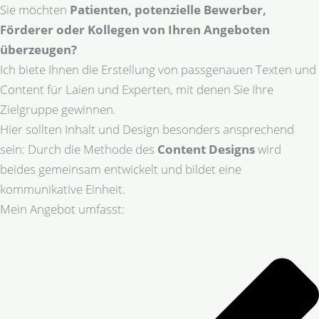
Sie möchten
Patienten, potenzielle Bewerber,
Förderer oder Kollegen von Ihren Angeboten
überzeugen?
Ich biete Ihnen die Erstellung von passgenauen Texten und
Content für Laien und Experten, mit denen Sie Ihre
Zielgruppe gewinnen.
Hier sollten Inhalt und Design besonders ansprechend
sein: Durch die Methode des
Content Designs
wird
beides gemeinsam entwickelt und bildet eine
kommunikative Einheit.
Mein Angebot umfasst: