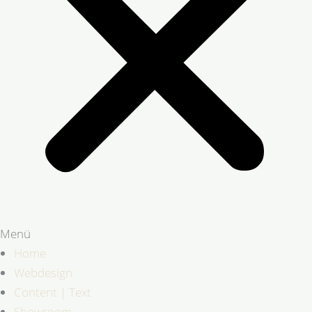
Menü
Home
Webdesign
Content | Text
Showroom